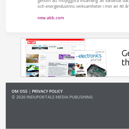
genom att möjliggöra insamling av värdefull data 
och energiindustrins verksamheter i mer än 40 år
new.abb.com
OM OSS
|
PRIVACY POLICY
© 2026 INDUPORTALS MEDIA PUBLISHING
LIST OF COMPANIES