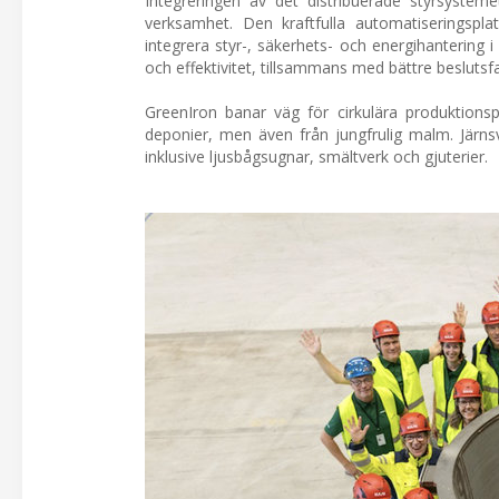
Integreringen av det distribuerade styrsyste
verksamhet. Den kraftfulla automatiseringspla
integrera styr-, säkerhets- och energihantering
och effektivitet, tillsammans med bättre besluts
GreenIron banar väg för cirkulära produktions
deponier, men även från jungfrulig malm. Järnsv
inklusive ljusbågsugnar, smältverk och gjuterier.