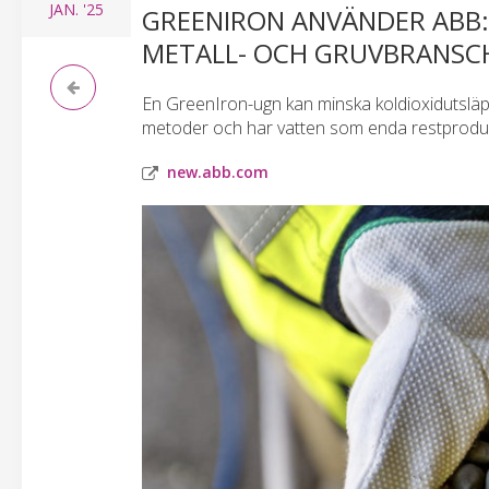
JAN.
'25
GREENIRON ANVÄNDER ABB:S
METALL- OCH GRUVBRANSC
En GreenIron-ugn kan minska koldioxidutsläp
metoder och har vatten som enda restproduk
new.abb.com