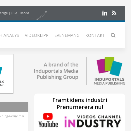
erige
USA
More...
H ANALYS
VIDEOKLIPP
EVENEMANG
KONTAKT
Framtidens industri
Prenumerera nu!
kning-sverige.com