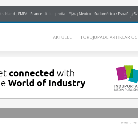
tschland
EMEA
France
Italia
India
日本
México
Sudamérica / España
Sv
AKTUELLT
FÖRDJUPADE ARTIKLAR OC
www.tillver