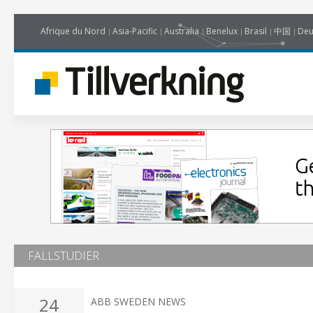
Afrique du Nord
Asia-Pacific
Australia
Benelux
Brasil
中国
Deu
FALLSTUDIER
24
ABB SWEDEN NEWS