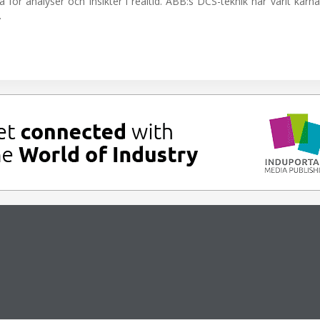
för analyser och insikter i realtid. ABB:s DCS-teknik har varit kärna
.