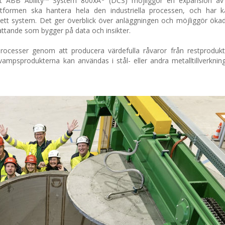
met ABB Ability™ System 800xA
(DCS) möjliggör en expansion av
ttformen ska hantera hela den industriella processen, och har ka
 i ett system. Det ger överblick över anläggningen och möjliggör öka
fattande som bygger på data och insikter.
processer genom att producera värdefulla råvaror från restproduk
ampsprodukterna kan användas i stål- eller andra metalltillverknin