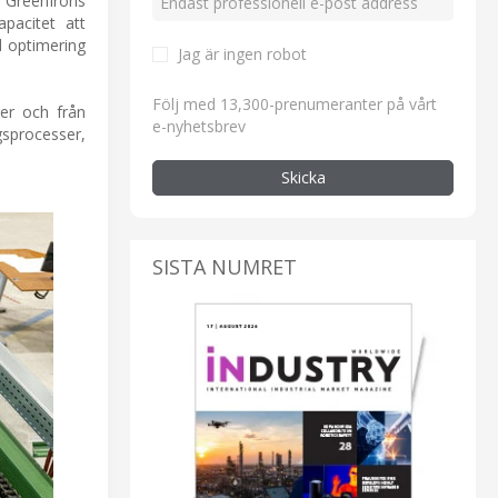
 GreenIrons
pacitet att
d optimering
Jag är ingen robot
Följ med 13,300-prenumeranter på vårt
ter och från
e-nyhetsbrev
gsprocesser,
Skicka
SISTA NUMRET