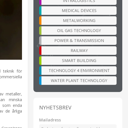
INTRALOGISTICS
MEDICAL DEVICES
METALWORKING
OIL GAS TECHNOLOGY
POWER & TRANSMISSION
RAILWAY
SMART BUILDING
TECHNOLOGY 4 ENVIRONMENT
 teknik för
kommersiella
WATER PLANT TECHNOLOGY
av metaller,
 kan minska
en som enda
NYHETSBREV
v de årliga
Mailadress