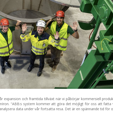
expansion och framtida tillväxt när vi påbörjar kommersiell produk
enIron. "ABB:s system kommer att göra det möjligt för oss att fatta
 analysera data under vår fortsatta resa. Det är en spännande tid för o