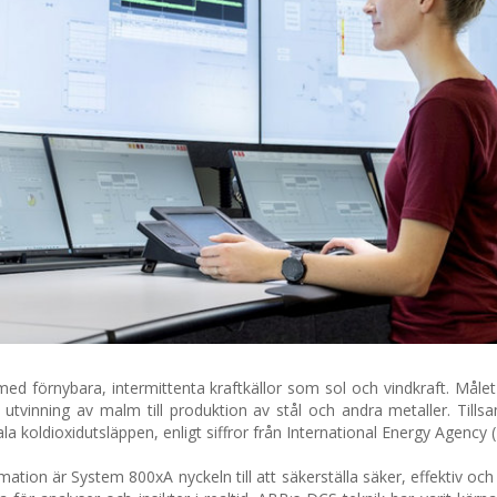
d förnybara, intermittenta kraftkällor som sol och vindkraft. Målet 
ån utvinning av malm till produktion av stål och andra metaller. Till
la koldioxidutsläppen, enligt siffror från International Energy Agency (
tion är System 800xA nyckeln till att säkerställa säker, effektiv och på