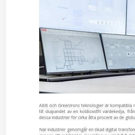
ABB och GreenIrons teknologier är kompatibla me
till skapandet av en koldioxidfri värdekedja, fr
dessa industrier för cirka åtta procent av de globa
När industrier genomgår en ökad digital transforma