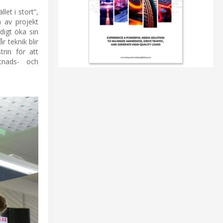
et i stort”,
 av projekt
digt öka sin
 teknik blir
trin för att
stnads- och