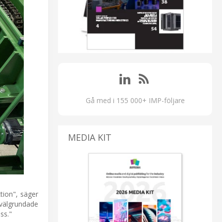
Gå med i 155 000+ IMP-följare
MEDIA KIT
tion", säger
 välgrundade
ss."