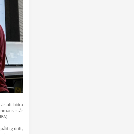
är att bidra
sammans står
IEA).
litlig drift,