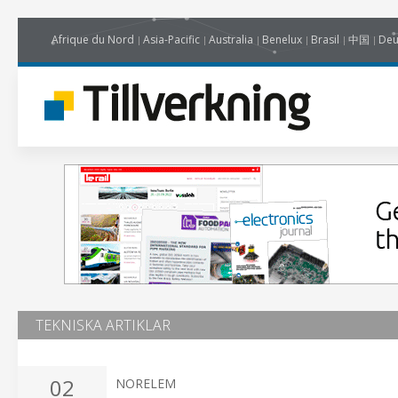
Afrique du Nord
Asia-Pacific
Australia
Benelux
Brasil
中国
Deu
TEKNISKA ARTIKLAR
02
NORELEM