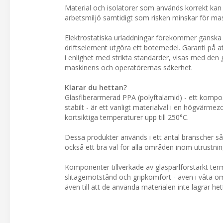
Material och isolatorer som används korrekt kan el
arbetsmiljö samtidigt som risken minskar för mas
Elektrostatiska urladdningar förekommer ganska o
driftselement utgöra ett botemedel. Garanti på a
i enlighet med strikta standarder, visas med den 
maskinens och operatörernas säkerhet.
Klarar du hettan?
Glasfiberarmerad PPA (polyftalamid) - ett komposit
stabilt - är ett vanligt materialval i en högvärm
kortsiktiga temperaturer upp till 250°C.
Dessa produkter används i ett antal branscher s
också ett bra val för alla områden inom utrustn
Komponenter tillverkade av glaspärlförstärkt ter
slitagemotstånd och gripkomfort - även i våta omr
även till att de använda materialen inte lagrar h