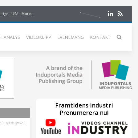
erige
USA
More...
H ANALYS
VIDEOKLIPP
EVENEMANG
KONTAKT
Framtidens industri
Prenumerera nu!
kning-sverige.com