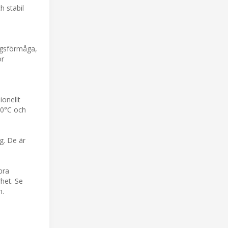
h stabil
ingsförmåga,
ör
ionellt
50°C och
g. De är
bra
het. Se
n.