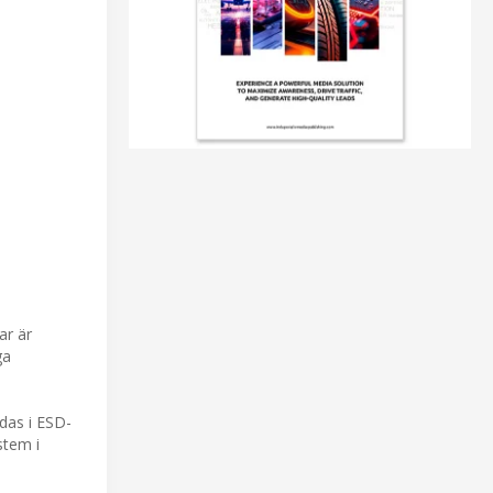
ar är
ga
das i ESD-
stem i