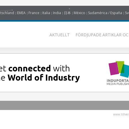
tschland
EMEA
France
Italia
India
日本
México
Sudamérica / España
Sv
AKTUELLT
FÖRDJUPADE ARTIKLAR OC
www.tillver