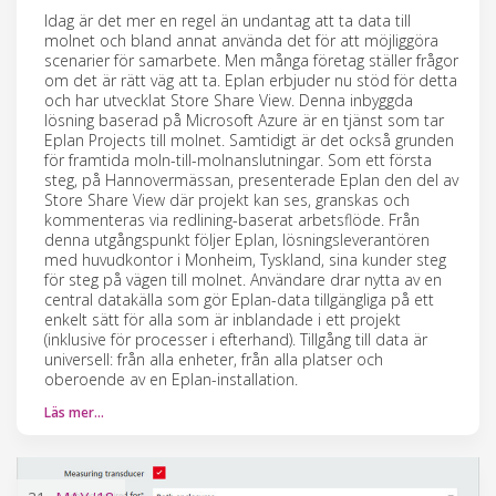
Idag är det mer en regel än undantag att ta data till
molnet och bland annat använda det för att möjliggöra
scenarier för samarbete. Men många företag ställer frågor
om det är rätt väg att ta. Eplan erbjuder nu stöd för detta
och har utvecklat Store Share View. Denna inbyggda
lösning baserad på Microsoft Azure är en tjänst som tar
Eplan Projects till molnet. Samtidigt är det också grunden
för framtida moln-till-molnanslutningar. Som ett första
steg, på Hannovermässan, presenterade Eplan den del av
Store Share View där projekt kan ses, granskas och
kommenteras via redlining-baserat arbetsflöde. Från
denna utgångspunkt följer Eplan, lösningsleverantören
med huvudkontor i Monheim, Tyskland, sina kunder steg
för steg på vägen till molnet. Användare drar nytta av en
central datakälla som gör Eplan-data tillgängliga på ett
enkelt sätt för alla som är inblandade i ett projekt
(inklusive för processer i efterhand). Tillgång till data är
universell: från alla enheter, från alla platser och
oberoende av en Eplan-installation.
Läs mer…