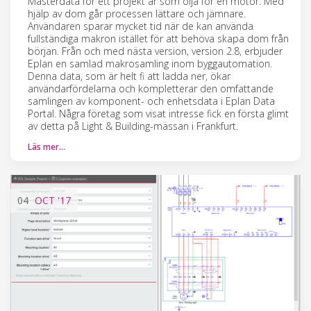
Masterdata för ett projekt är som olja för en motor. Med
hjälp av dom går processen lättare och jämnare.
Användaren sparar mycket tid när de kan använda
fullständiga makron istället för att behöva skapa dom från
början. Från och med nästa version, version 2.8, erbjuder
Eplan en samlad makrosamling inom byggautomation.
Denna data, som är helt fi att ladda ner, ökar
användarfördelarna och kompletterar den omfattande
samlingen av komponent- och enhetsdata i Eplan Data
Portal. Några företag som visat intresse fick en första glimt
av detta på Light & Building-mässan i Frankfurt.
Läs mer…
04
OCT
'17