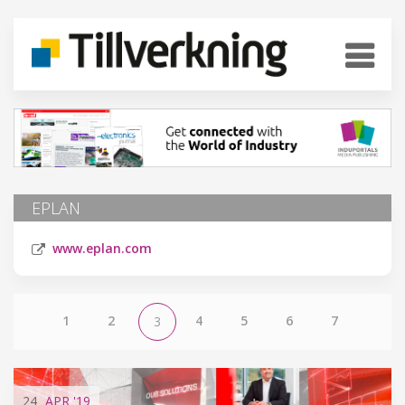
EPLAN
www.eplan.com
1
2
4
5
6
7
3
24
APR
'19