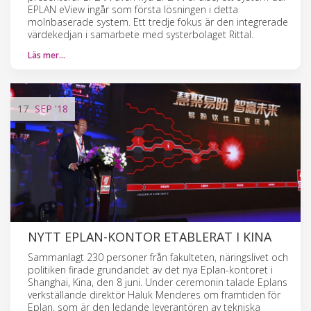
EPLAN eView ingår som första lösningen i detta
molnbaserade system. Ett tredje fokus är den integrerade
värdekedjan i samarbete med systerbolaget Rittal.
Läs mer…
17
SEP
'18
NYTT EPLAN-KONTOR ETABLERAT I KINA
Sammanlagt 230 personer från fakulteten, näringslivet och
politiken firade grundandet av det nya Eplan-kontoret i
Shanghai, Kina, den 8 juni. Under ceremonin talade Eplans
verkställande direktör Haluk Menderes om framtiden för
Eplan, som är den ledande leverantören av tekniska