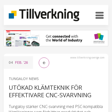
www.tillverkning-sverige.com
04
FEB.
'26
TUNGALOY NEWS
UTÖKAD KLÄMTEKNIK FÖR
EFFEKTIVARE CNC-SVARVNING
Tungaloy stärker CNC-svarvning med PSC-kompatibla
klämlösningar som förbättrar produktivitet och