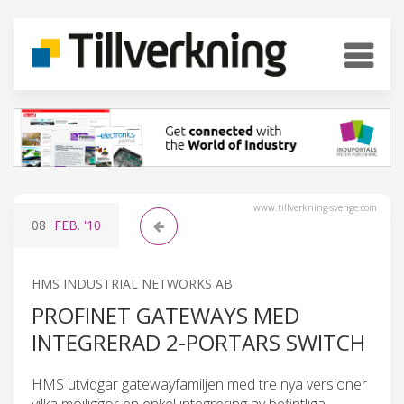
www.tillverkning-sverige.com
08
FEB.
'10
HMS INDUSTRIAL NETWORKS AB
PROFINET GATEWAYS MED
INTEGRERAD 2-PORTARS SWITCH
HMS utvidgar gatewayfamiljen med tre nya versioner
vilka möjliggör en enkel integrering av befintliga