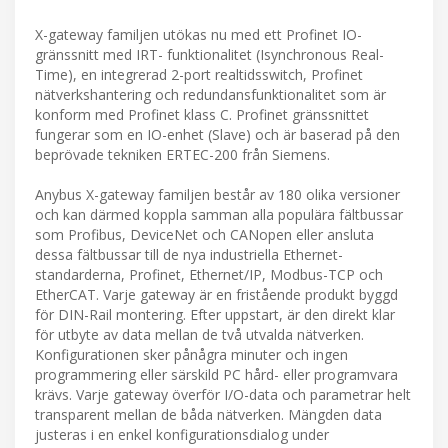
X-gateway familjen utökas nu med ett Profinet IO-
gränssnitt med IRT- funktionalitet (Isynchronous Real-
Time), en integrerad 2-port realtidsswitch, Profinet
nätverkshantering och redundansfunktionalitet som är
konform med Profinet klass C. Profinet gränssnittet
fungerar som en IO-enhet (Slave) och är baserad på den
beprövade tekniken ERTEC-200 från Siemens.
Anybus X-gateway familjen består av 180 olika versioner
och kan därmed koppla samman alla populära fältbussar
som Profibus, DeviceNet och CANopen eller ansluta
dessa fältbussar till de nya industriella Ethernet-
standarderna, Profinet, Ethernet/IP, Modbus-TCP och
EtherCAT. Varje gateway är en fristående produkt byggd
för DIN-Rail montering. Efter uppstart, är den direkt klar
för utbyte av data mellan de två utvalda nätverken.
Konfigurationen sker pånågra minuter och ingen
programmering eller särskild PC hård- eller programvara
krävs. Varje gateway överför I/O-data och parametrar helt
transparent mellan de båda nätverken. Mängden data
justeras i en enkel konfigurationsdialog under