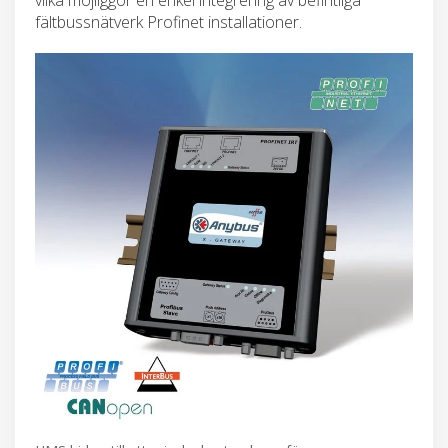
fältbussnätverk Profinet installationer.