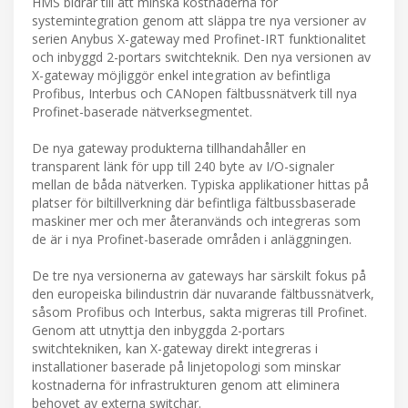
HMS bidrar till att minska kostnaderna för
systemintegration genom att släppa tre nya versioner av
serien Anybus X-gateway med Profinet-IRT funktionalitet
och inbyggd 2-portars switchteknik. Den nya versionen av
X-gateway möjliggör enkel integration av befintliga
Profibus, Interbus och CANopen fältbussnätverk till nya
Profinet-baserade nätverksegmentet.
De nya gateway produkterna tillhandahåller en
transparent länk för upp till 240 byte av I/O-signaler
mellan de båda nätverken. Typiska applikationer hittas på
platser för biltillverkning där befintliga fältbussbaserade
maskiner mer och mer återanvänds och integreras som
de är i nya Profinet-baserade områden i anläggningen.
De tre nya versionerna av gateways har särskilt fokus på
den europeiska bilindustrin där nuvarande fältbussnätverk,
såsom Profibus och Interbus, sakta migreras till Profinet.
Genom att utnyttja den inbyggda 2-portars
switchtekniken, kan X-gateway direkt integreras i
installationer baserade på linjetopologi som minskar
kostnaderna för infrastrukturen genom att eliminera
behovet av externa switchar.