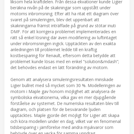
liksom hela kraftdelen. Från dessa ekvationer kunde Ligier
beräkna nivån på de skakningar som uppstått under
motorns inbromsning. Efter att ha ritat ett diagram över
svaret på simuleringen, blev det uppenbart att
skakningarna främst inträffade på grund av stötar inuti
DMF. För att korrigera problemet implementerades en
rätt så enkel lösning där även modifiering av luftintaget
under inbromsningen ingick. Upptäckten av den exakta
anledningen till problemet ledde till en kraftig
kostbesparing för Renault, eftersom detta betydde att
problemet kunde lösas med en enkel ”solution&mdash”;
det behövdes endast en lätt förändring av motorn.
Genom att analysera simuleringsresultaten minskade
Ligier bullret med så mycket som 30 %. Modelleringen av
motorn i Maple gav honom möjlighet att analysera de
symboliska ekvationerna, vilka gav en mer djupgående
förståelse av systemet. De numeriska resultaten blev till
diagram, och platsen för de besvärande ljuden
upptäcktes. Maple gjorde det möjligt för Ligier att skapa
och köra modellen under en dag, vilket var en fenomenal
tidsbesparing i jämförelse med andra mjukvaror som
behövde över en vecka för samma uppdrag.