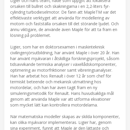
Ligier och hans team, hade som uppgift att lokalisera
orsaken till bullret och skakningarna i en 2,2-liters fyr-
cylindrig turbodieselmotor. De fann att MapleTM var det
effektivaste verktyget att använda för modellering av
motorn och fastställa orsaken till det störande ljudet. Och
ännu viktigare, de använde även Maple för att ta fram en
lösning på problemet.
Ligier, som har en doktorsexamen i maskinteknisk
civilingenjörsutbildning, har använt Maple i över 20 år. Han
har använt mjukvaran i åtskilliga forskningsprojekt, såsom
tidsavvikande termiska analyser i växellådskomponenter,
optimering av motorfriktioner samt vibreringsanalyser.
Han har arbetat hos Renault i över 12 år som chef för
termiskt beteende och mekanisk utmattning hos
motordelar, och han har även tagit fram en ny
simuleringsmetodik för Renault. Hans huvudsakliga mål
genom att använda Maple var att utforma ekvationer
som mycket lätt kan kontrollera motordelarna.
När matematiska modeller skapas av skilda komponenter,
kan olika mjukvaror implementeras. Ligier har, genom
sina experiment, funnit att Maple är den lättaste och