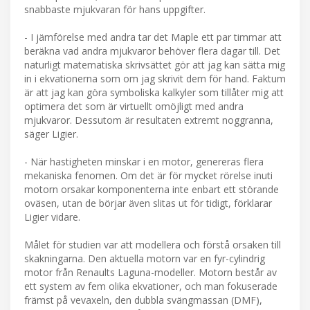
snabbaste mjukvaran för hans uppgifter.
- I jämförelse med andra tar det Maple ett par timmar att
beräkna vad andra mjukvaror behöver flera dagar till. Det
naturligt matematiska skrivsättet gör att jag kan sätta mig
in i ekvationerna som om jag skrivit dem för hand. Faktum
är att jag kan göra symboliska kalkyler som tillåter mig att
optimera det som är virtuellt omöjligt med andra
mjukvaror. Dessutom är resultaten extremt noggranna,
säger Ligier.
- När hastigheten minskar i en motor, genereras flera
mekaniska fenomen. Om det är för mycket rörelse inuti
motorn orsakar komponenterna inte enbart ett störande
oväsen, utan de börjar även slitas ut för tidigt, förklarar
Ligier vidare.
Målet för studien var att modellera och förstå orsaken till
skakningarna. Den aktuella motorn var en fyr-cylindrig
motor från Renaults Laguna-modeller. Motorn består av
ett system av fem olika ekvationer, och man fokuserade
främst på vevaxeln, den dubbla svängmassan (DMF),