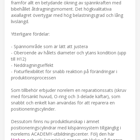
framför allt en betydande ökning av spännkraften med
bibehållet åtdragningsmoment. Det högkvalitativa
axiallagret övertygar med hög belastningsgrad och lång
livslängd.
Ytterligare fördelar:
- Spännområde som är lätt att justera
- Oberoende av hålets diameter och ytans kondition (upp
till H12)
- Neddragningseffekt
- Fixturflexibilitet för snabb reaktion på förändringar i
produktionsprocessen
Som tillbehör erbjuder norelem en reparationssats (skruv
med försänkt huvud, O-ring och 3-delade käftar), som
snabbt och enkelt kan användas för att reparera en
positioneringscylinder.
Dessutom finns nu produktkunskap i ämnet
positioneringscylindrar med kilspännsystem tillgänglig i
norelems ACADEMY-utbildningscenter. Följ den här