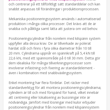
och centrerar på ett tillförlitligt sätt standarddelar och kan
snabbt anpassas till förändringar i produktionsprocessen.
Mekaniska positioneringssystem används i automatiserad
produktion i många olika processer. Det krävs att de är
snabba och pålitliga samt lätta att justera om vid behov.
Positioneringscylindrar från norelem med kilspänn system
uppfyller alla dessa krav. De är tillverkade av polerat
härdat stål och finns i fyra olika diametrar från 10 till
20 mm. Cylindrarna uppnår en spännkraft på 5,4 kN till
22,6 kN, med ett spännområde på 0 till 30 mm. Detta gör
dem idealiska för många tillverkningsprocesser som
involverar infästning och fixering av standardelement -
även i kombination med snabbväxlingssystem.
Enkel montering har flera fördelar. Det räcker med
standardverktyg för att montera positioneringscylindrarna;
cylindern är till och med förspänd för hand, vilket innebär
att centrering eller lokalisering av bussningar inte är
nödvändiga. Jämfört med lösningar med kulor erbjuder
positioneringscylindrar från norelem med kilspännsystem