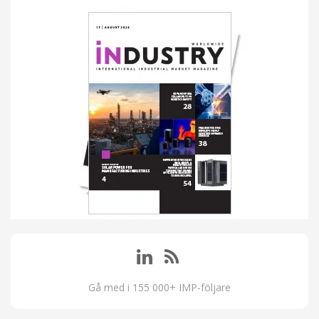
Gå med i 155 000+ IMP-följare