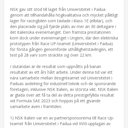
NSK gav sitt stöd till laget från Universitetet i Padua
genom att tillhandahålla högkvalitativa och mycket pålitligt
lager för racingbilen som tävlade i klass 1E (elbilar), och
den placerade sig på fjärde plats av mer än 30 deltagare i
det italienska evenemanget. Den främsta prestationen
kom dock under evenemanget i Ungern, där den elektriska
prototypen från Race UP-teamet (Universitetet i Padua)
för första gången genomförde uthållighetstävlingen, ett
test på 28 varv som sträckte sig över 22 km.
I slutändan är de resultat som uppnåtts på banan
resultatet av ett års hårt arbete. Under denna tid var ett
nära samarbete mellan designteamet vid Universitetet i
Paduas avdelning för industriell teknik och de sponsrande
företagen, inklusive NSK Italien, av största vikt. NSK Italien
är glada över att få ta del av detta prestigefyllda resultat
vid Formula SAE 2023 och hoppas på ett givande
samarbete även i framtiden.
1) NSK Italien var en av partnersponsorerna till Race Up-
teamet från Universitetet i Padua vid XVIII-upplagan av