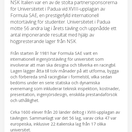
NSK Italien var en av de stolta partnersponsorerna
för Universitetet i Padua vid XVIII-upplagan av
Formula SAE, en prestigefylld internationell
motortävling för studenter. Universitetet i Padua
mötte 56 andra lag i årets tävling och uppnådde ett
antal imponerande resultat med hjälp av
högpresterande lager från NSK.
Från starten år 1981 har Formula SAE varit en
internationell ingenjörstävling för universitet som
involverar att man ska designa och tillverka en racingbil.
Lagen lägger åtta till tolv månader på att utforma, bygga
och förbereda små racingbilar i formelstil, vilka sedan
bedöms under en serie statiska och dynamiska
evenemang som inkluderar teknisk inspektion, kostnader,
presentation, ingenjörsdesign, enskilda prestandaförsök
och uthållighet.
Cirka 1600 elever från 20 länder deltog i XVIII-upplagan av
tävlingen. Sammanlagt var det 56 lag, varav cirka 47 var
europeiska, inklusive 22 italienska lag från 17 olika
universitet.