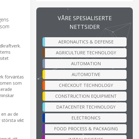
VÅRE SPESIALISERTE
gens
NETTSIDER
g som
AERONAUTICS & DEFENSE
dkraftverk.
ystems
AGRICULTURE TECHNOLOGY
sitet
AUTOMATION
AUTOMOTIVE
rk förväntas
fenomen som
CHECKOUT TECHNOLOGY
aserade
minskar
CONSTRUCTION EQUIPMENT
DATACENTER TECHNOLOGY
r en av de
ELECTRONICS
 största vikt
FOOD PROCESS & PACKAGING
annat att