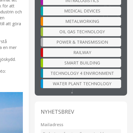
INTRALOGISTICS
 för att
MEDICAL DEVICES
ndustrin och
pen
METALWORKING
ill att göra
OIL GAS TECHNOLOGY
rstå
POWER & TRANSMISSION
ja en mer
RAILWAY
ljöskydd.
SMART BUILDING
oto:
TECHNOLOGY 4 ENVIRONMENT
WATER PLANT TECHNOLOGY
NYHETSBREV
Mailadress