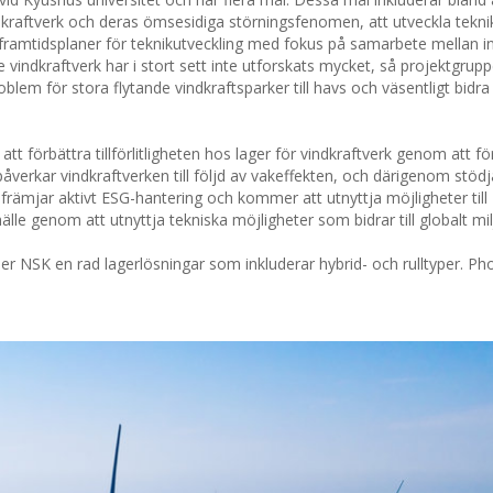
dkraftverk och deras ömsesidiga störningsfenomen, att utveckla teknik
 framtidsplaner för teknikutveckling med fokus på samarbete mellan i
vindkraftverk har i stort sett inte utforskats mycket, så projektgrup
blem för stora flytande vindkraftsparker till havs och väsentligt bidra t
att förbättra tillförlitligheten hos lager för vindkraftverk genom att fö
verkar vindkraftverken till följd av vakeffekten, och därigenom stöd
rämjar aktivt ESG-hantering och kommer att utnyttja möjligheter till
hälle genom att utnyttja tekniska möjligheter som bidrar till globalt mi
der NSK en rad lagerlösningar som inkluderar hybrid- och rulltyper. Ph