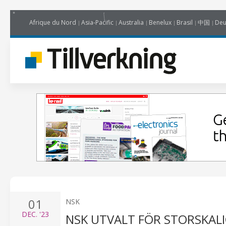
Afrique du Nord
Asia-Pacific
Australia
Benelux
Brasil
中国
Deu
01
NSK
DEC.
'23
NSK UTVALT FÖR STORSKAL