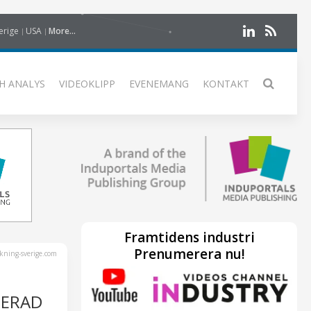
erige
USA
More...
H ANALYS
VIDEOKLIPP
EVENEMANG
KONTAKT
Framtidens industri
Prenumerera nu!
kning-sverige.com
SERAD