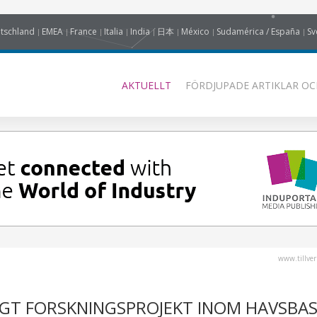
tschland
EMEA
France
Italia
India
日本
México
Sudamérica / España
Sv
AKTUELLT
FÖRDJUPADE ARTIKLAR OC
www.tillver
IGT FORSKNINGSPROJEKT INOM HAVSBA