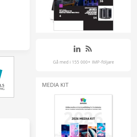
Gå med i 155 000+ IMP-följare
MEDIA KIT