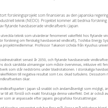
 stort forskningsprojekt som finansieras av den japanska regerin
industriell teknik (NEDO). Projektet kommer att bedriva forsknin
av flytande havsbaserade vindkraftverk i Japan.
 utveckla teknik som utvärderar fenomenet vakeffekt hos flytande vin
ör forskning om flerskalig havsbaserad vindkraft), Toshiba Energy S
ga projektmedlemmar. Professor Takanori Uchida från Kyushus univer
oxidneutralitet senast år 2050, och flytande havsbaserade vindkraftve
finns dock särskilda utmaningar som måste övervinnas, inklusive ett 
raftverk som står nedströms under bladrotationen. I storskaliga havsb
akeffekten till negativa resultat som t.ex. ökad turbulens. Dessutom 
ndkraftverken ökar.
vindkraftsparker i Japan så snabbt och ändamålsenligt som möjligt, ä
rar till att förstå och exakt förutsäga denna vakeffekt. Det är också av
er som är anpassade efter Japans geografiska förutsättningar.
vid Kyushus universitet och har flera mål. Dessa mål inkluderar bland 