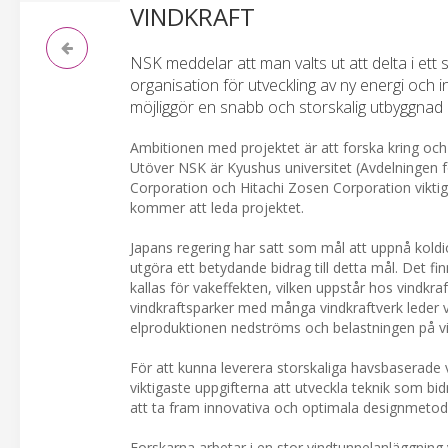
VINDKRAFT
NSK meddelar att man valts ut att delta i ett
organisation för utveckling av ny energi och 
möjliggör en snabb och storskalig utbyggnad 
Ambitionen med projektet är att forska kring och
Utöver NSK är Kyushus universitet (Avdelningen f
Corporation och Hitachi Zosen Corporation vikti
kommer att leda projektet.
Japans regering har satt som mål att uppnå koldi
utgöra ett betydande bidrag till detta mål. Det 
kallas för vakeffekten, vilken uppstår hos vindk
vindkraftsparker med många vindkraftverk leder v
elproduktionen nedströms och belastningen på vi
För att kunna leverera storskaliga havsbaserade 
viktigaste uppgifterna att utveckla teknik som bid
att ta fram innovativa och optimala designmetod
Forskarna arbetar i en stor vindtunnelanläggning 