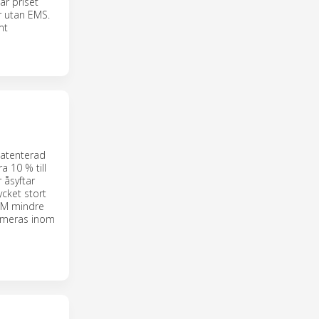
är priset
r utan EMS.
mt
patenterad
 10 % till
 åsyftar
ycket stort
RPM mindre
sumeras inom