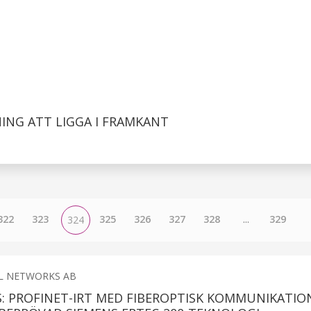
NG ATT LIGGA I FRAMKANT
322
323
325
326
327
328
...
329
324
L NETWORKS AB
: PROFINET-IRT MED FIBEROPTISK KOMMUNIKATIO