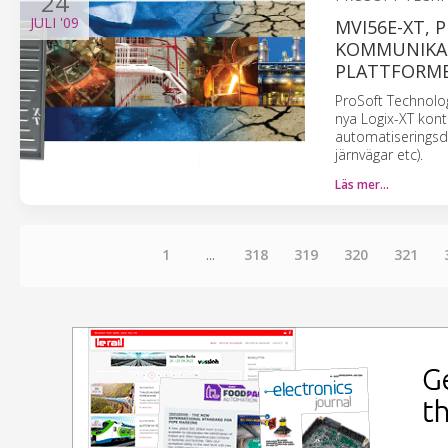
24
JULI
'09
MVI56E-XT,
KOMMUNIKA
PLATTFORME
ProSoft Technolo
nya Logix-XT kont
automatiseringsdo
järnvägar etc).
Läs mer…
1
...
318
319
320
321