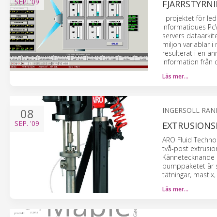
SEP.
'09
FJÄRRSTYRNI
I projektet för l
Informatiques PcV
servers dataarkit
miljon variablar
resulterat i en a
information från 
Läs mer…
08
INGERSOLL RAN
SEP.
'09
EXTRUSIONS
ARO Fluid Technol
två-post extrusio
Kännetecknande d
pumppaketet är sp
tätningar, masti
Läs mer…