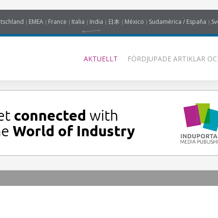
tschland
EMEA
France
Italia
India
日本
México
Sudamérica / España
Sv
AKTUELLT
FÖRDJUPADE ARTIKLAR OC