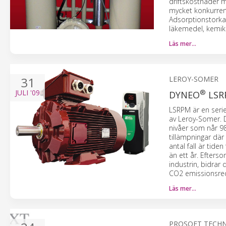
driftskostnader 
mycket konkurren
Adsorptionstorka
läkemedel, kemikal
Läs mer…
31
LEROY-SOMER
JULI
'09
®
DYNEO
LSR
LSRPM är en seri
av Leroy-Somer. D
nivåer som når 98
tillämpningar där
antal fall är tid
än ett år. Efter
industrin, bidrar 
CO2 emissionsred
Läs mer…
PROSOFT TECH