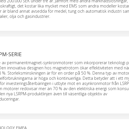
med 200.000 SEK under tre år. Jämfört med andra marknadslösningar, 
skraftigt, det kostar lika mycket med EMS som andra modeller kosta
r är bland annat avsedda för medel, tung och automatisk industri sa
ier, olja och gasindustrier.
PM-SERIE
e av permanentmagnet-synkronmotorer som inkorporerar teknologi 
en innovativa designen hos magnetrotorn ökar effektiviteten med nära
 %. Storleksminskningen är för en order på 50 %. Denna typ av motor
 elförbrukningarna är höga och kontinuerliga. Detta betyder att i ett m
en för investeringsåterbäringen i utbyte mot en asynkronmotor från LS
som motorer redovisar mer än 70 % av den elektriska energi som kon
den nya LSRPM-produktlinjen även till väsentliga objektiv av
uceringar.
NOLOGY EMEA