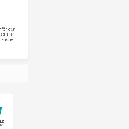
 för den
triella
nationer,