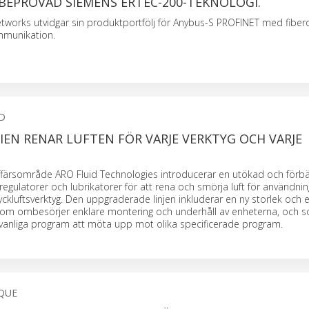
BEPRÖVAD SIEMENS ERTEC-200-TEKNOLOGI.
tworks utvidgar sin produktportfölj för Anybus-S PROFINET med fiber
mmunikation.
D
IEN RENAR LUFTEN FÖR VARJE VERKTYG OCH VARJE
affärsområde ARO Fluid Technologies introducerar en utökad och förb
r, regulatorer och lubrikatorer för att rena och smörja luft för användnin
luftsverktyg. Den uppgraderade linjen inkluderar en ny storlek och e
om ombesörjer enklare montering och underhåll av enheterna, och so
edvanliga program att möta upp mot olika specificerade program.
QUE