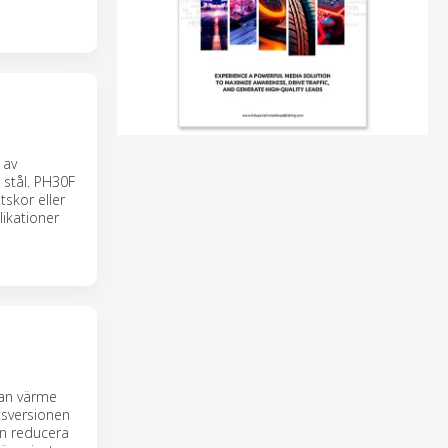
 av
 stål. PH30F
tskor eller
likationer
tan värme
tsversionen
an reducera