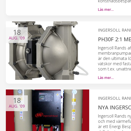
konstnadsbesparin
Läs mer…
18
INGERSOLL RAN
AUG.
'09
PH30F 2:1 
Ingersoll Rands a
membranpumpar me
är den ultimata lö
vätskor med fasta
som t.ex. urvattni
Läs mer…
18
INGERSOLL RAN
AUG.
'09
NYA INGERS
Ingersoll Rands n
och med värmefläk
är ett Energi Be