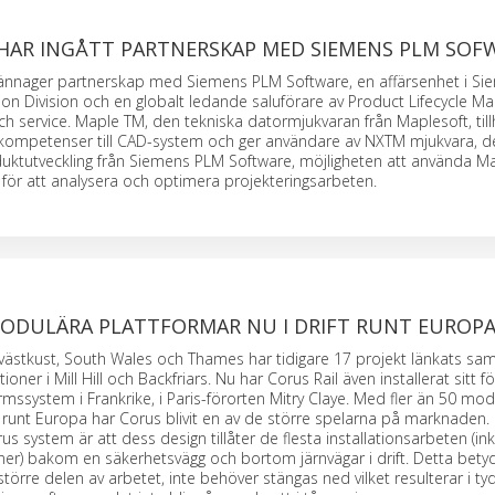
HAR INGÅTT PARTNERSKAP MED SIEMENS PLM SOF
kännager partnerskap med Siemens PLM Software, en affärsenhet i Si
on Division och en globalt ledande saluförare av Product Lifecycle 
ch service. Maple TM, den tekniska datormjukvaran från Maplesoft, til
a kompetenser till CAD-system och ger användare av NXTM mjukvara, de
duktutveckling från Siemens PLM Software, möjligheten att använda M
t för att analysera och optimera projekteringsarbeten.
MODULÄRA PLATTFORMAR NU I DRIFT RUNT EUROP
 västkust, South Wales och Thames har tidigare 17 projekt länkats 
ioner i Mill Hill och Backfriars. Nu har Corus Rail även installerat sitt f
mssystem i Frankrike, i Paris-förorten Mitry Claye. Med fler än 50 mod
ft runt Europa har Corus blivit en av de större spelarna på marknaden.
 system är att dess design tillåter de flesta installationsarbeten (ink
er) bakom en säkerhetsvägg och bortom järnvägar i drift. Detta betyd
törre delen av arbetet, inte behöver stängas ned vilket resulterar i tyd