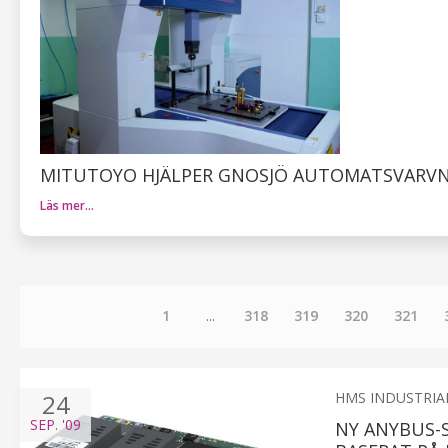
MITUTOYO HJÄLPER GNOSJÖ AUTOMATSVARVNI
Läs mer…
1
...
318
319
320
321
24
HMS INDUSTRIA
SEP.
'09
NY ANYBUS-S