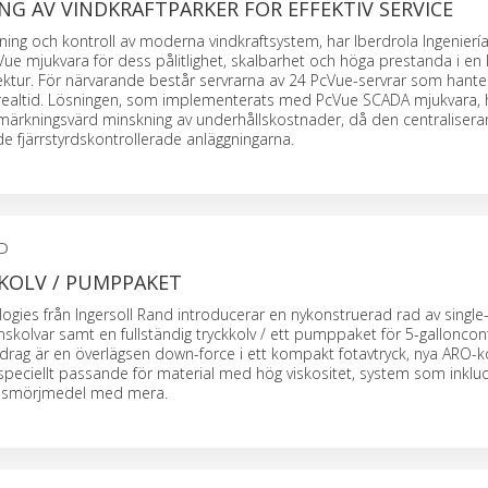
NG AV VINDKRAFTPARKER FÖR EFFEKTIV SERVICE
edning och kontroll av moderna vindkraftsystem, har Iberdrola Ingeniería
ue mjukvara för dess pålitlighet, skalbarhet och höga prestanda i en k
ektur. För närvarande består servrarna av 24 PcVue-servrar som hante
 i realtid. Lösningen, som implementerats med PcVue SCADA mjukvara, 
nmärkningsvärd minskning av underhållskostnader, då den centraliserar
de fjärrstyrdskontrollerade anläggningarna.
D
KOLV / PUMPPAKET
ogies från Ingersoll Rand introducerar en nykonstruerad rad av singl
nskolvar samt en fullständig tryckkolv / ett pumppaket för 5-galloncont
rag är en överlägsen down-force i ett kompakt fotavtryck, nya ARO-ko
eciellt passande för material med hög viskositet, system som inklud
x, smörjmedel med mera.