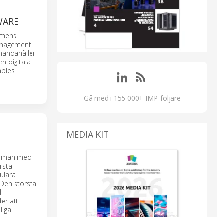
WARE
emens
Management
lhandahåller
n digitala
aples
Gå med i 155 000+ IMP-följare
MEDIA KIT
A
samman med
örsta
ulära
 Den största
l
er att
liga