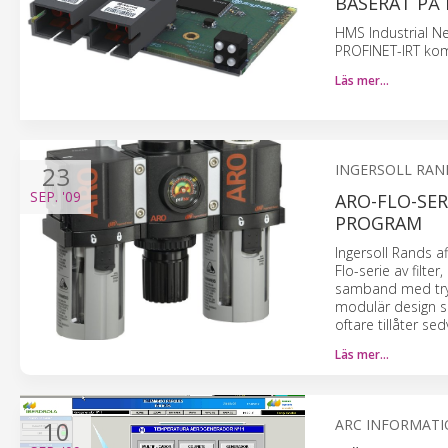
BASERAT PÅ 
HMS Industrial Ne
PROFINET-IRT ko
Läs mer…
23
INGERSOLL RAN
SEP.
'09
ARO-FLO-SER
PROGRAM
Ingersoll Rands 
Flo-serie av filte
samband med tryck
modulär design s
oftare tillåter s
Läs mer…
10
ARC INFORMATI