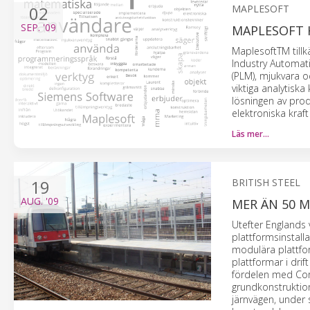
02
MAPLESOFT
SEP.
'09
MAPLESOFT 
MaplesoftTM till
Industry Automati
(PLM), mjukvara o
viktiga analytisk
lösningen av pro
elektroniska kraf
Läs mer…
19
BRITISH STEEL
AUG.
'09
MER ÄN 50 
Utefter Englands
plattformsinstallat
modulära plattfor
plattformar i dri
fördelen med Corus
grundkonstruktion
järnvägen, under s