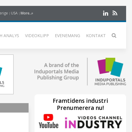
erige
USA
More...
H ANALYS
VIDEOKLIPP
EVENEMANG
KONTAKT
Framtidens industri
Prenumerera nu!