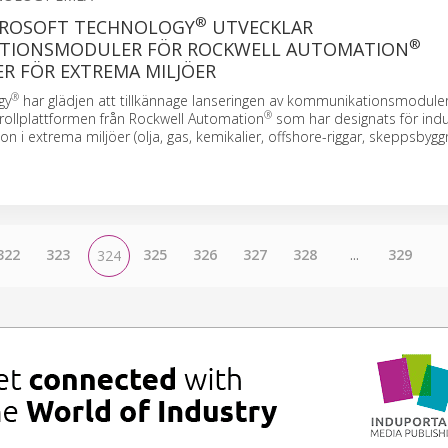
®
 PROSOFT TECHNOLOGY
UTVECKLAR
®
TIONSMODULER FÖR ROCKWELL AUTOMATION
R FÖR EXTREMA MILJÖER
®
gy
har glädjen att tillkännage lanseringen av kommunikationsmoduler
®
rollplattformen från Rockwell Automation
som har designats för indus
n i extrema miljöer (olja, gas, kemikalier, offshore-riggar, skeppsbygg
322
323
325
326
327
328
...
329
324