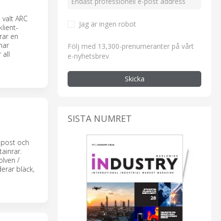
 valt ARC
Jag är ingen robot
lient-
rar en
har
Följ med 13,300-prenumeranter på vårt
 all
e-nyhetsbrev
Skicka
SISTA NUMRET
e-post och
ainrar.
lven /
erar bläck,