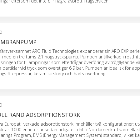
gar eftersom det inte blir några avbrott i tågservicen.
D
MEMBRANPUMP
ffärsverksamhet ARO Fluid Technologies expanderar sin ARO EXP serie
d en tre tums 2:1 högstryckspump. Pumpen är tillverkad i rostfritt
sningen för tillämpningar som efterfrågar överföring av trögflytande vä
 partiklar vid tryck som överstiger 6,9 bar. Pumpen är idealisk för app
ngs filterpressar, keramisk slurry och harts överföring.
D
OLL RAND ADSORPTIONSTORK
ya Europatillverkade adsorptionstork innehåller två konfigurationer; u
tar. 1000 enheter är sedan tidigare i drift i Nordamerika. I värmefläk
sparings Program, EMS (Energy Management System) standard, vilket k