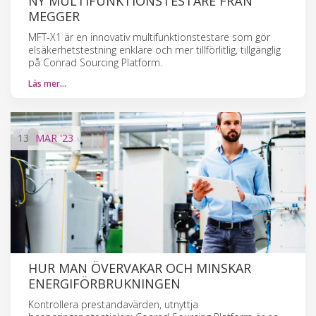
NY MULTIFUNKTIONSTESTARE FRÅN
MEGGER
MFT-X1 är en innovativ multifunktionstestare som gör
elsäkerhetstestning enklare och mer tillförlitlig, tillgänglig
på Conrad Sourcing Platform.
Läs mer…
13
MAR
'23
HUR MAN ÖVERVAKAR OCH MINSKAR
ENERGIFÖRBRUKNINGEN
Kontrollera prestandavärden, utnyttja