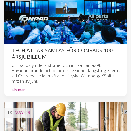
TECHJÄTTAR SAMLAS FÖR CONRADS 100-
ÅRSJUBILEUM
Ut i världsrymdens storhet och in i kärnan av AI:
Huvudanförande och paneldiskussioner fängslar gästerna
vid Conrads jubileumsfirande i tyska Wernberg- Köblitz i
mitten av juni.
Läs mer…
13
MAY
'23