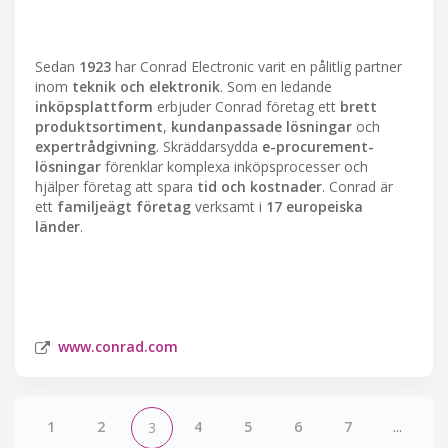
Sedan
1923
har Conrad Electronic varit en pålitlig partner
inom
teknik och elektronik
. Som en ledande
inköpsplattform
erbjuder Conrad företag ett
brett
produktsortiment
,
kundanpassade lösningar
och
expertrådgivning
. Skräddarsydda
e-procurement-
lösningar
förenklar komplexa inköpsprocesser och
hjälper företag att spara
tid och kostnader
. Conrad är
ett
familjeägt företag
verksamt i
17 europeiska
länder
.
www.conrad.com
1
2
4
5
6
7
...
3