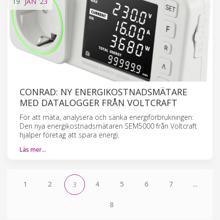
19
JAN
'23
CONRAD: NY ENERGIKOSTNADSMÄTARE
MED DATALOGGER FRÅN VOLTCRAFT
För att mäta, analysera och sänka energiförbrukningen:
Den nya energikostnadsmätaren SEM5000 från Voltcraft
hjälper företag att spara energi.
Läs mer…
1
2
4
5
6
7
...
3
8