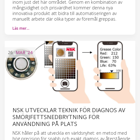
inom just det här området. Genom en kombination av
mångsidighet och prisvärdhet kommer denna nya
innovativa produkt att bidra till automatiseringen av
manuellt arbete där olika typer av föremål greppas.
Läs mer…
26
MAR
'24
NSK UTVECKLAR TEKNIK FÖR DIAGNOS AV
SMÖRJFETTSNEDBRYTNING FÖR
ANVÄNDNING PÅ PLATS
NSK håller på att utveckla en världsnyhet: en metod med
hög precision för snabb och exakt diagnos av återstående