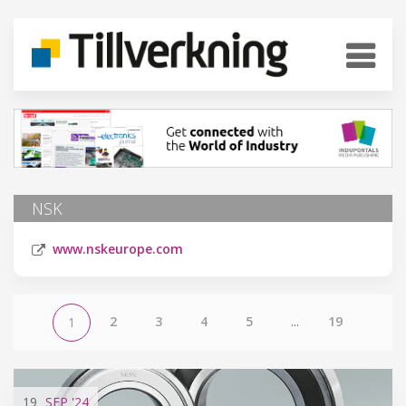
NSK
www.nskeurope.com
2
3
4
5
...
19
1
19
SEP
'24