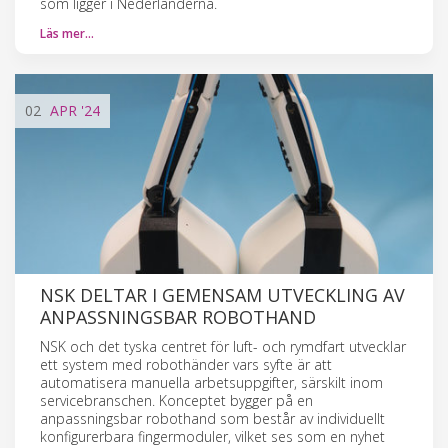
som ligger i Nederländerna.
Läs mer…
02
APR
'24
NSK DELTAR I GEMENSAM UTVECKLING AV
ANPASSNINGSBAR ROBOTHAND
NSK och det tyska centret för luft- och rymdfart utvecklar
ett system med robothänder vars syfte är att
automatisera manuella arbetsuppgifter, särskilt inom
servicebranschen. Konceptet bygger på en
anpassningsbar robothand som består av individuellt
konfigurerbara fingermoduler, vilket ses som en nyhet