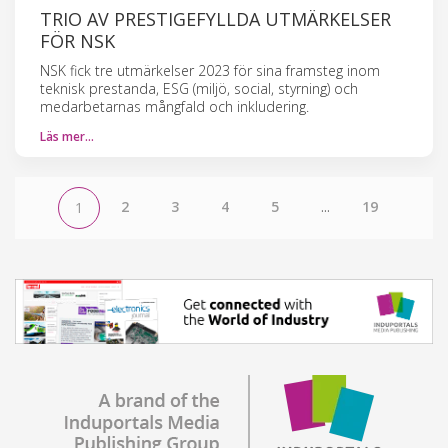
TRIO AV PRESTIGEFYLLDA UTMÄRKELSER
FÖR NSK
NSK fick tre utmärkelser 2023 för sina framsteg inom
teknisk prestanda, ESG (miljö, social, styrning) och
medarbetarnas mångfald och inkludering.
Läs mer…
2
3
4
5
...
19
1