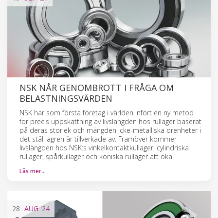
NSK NÅR GENOMBROTT I FRÅGA OM
BELASTNINGSVÄRDEN
NSK har som första företag i världen infört en ny metod
för precis uppskattning av livslängden hos rullager baserat
på deras storlek och mängden icke-metalliska orenheter i
det stål lagren är tillverkade av. Framöver kommer
livslängden hos NSK:s vinkelkontaktkullager, cylindriska
rullager, spårkullager och koniska rullager att öka.
Läs mer…
28
AUG
'24