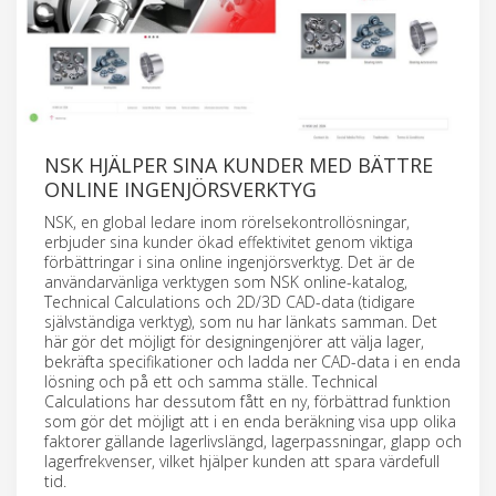
NSK HJÄLPER SINA KUNDER MED BÄTTRE
ONLINE INGENJÖRSVERKTYG
NSK, en global ledare inom rörelsekontrollösningar,
erbjuder sina kunder ökad effektivitet genom viktiga
förbättringar i sina online ingenjörsverktyg. Det är de
användarvänliga verktygen som NSK online-katalog,
Technical Calculations och 2D/3D CAD-data (tidigare
självständiga verktyg), som nu har länkats samman. Det
här gör det möjligt för designingenjörer att välja lager,
bekräfta specifikationer och ladda ner CAD-data i en enda
lösning och på ett och samma ställe. Technical
Calculations har dessutom fått en ny, förbättrad funktion
som gör det möjligt att i en enda beräkning visa upp olika
faktorer gällande lagerlivslängd, lagerpassningar, glapp och
lagerfrekvenser, vilket hjälper kunden att spara värdefull
tid.